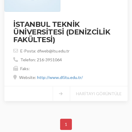
İSTANBUL TEKNİK
ÜNİVERSİTESİ (DENİZCİLİK
FAKÜLTESİ)
E-Posta: dfweb@itu.edu.tr
Telefon: 216-3951064
Faks:
Website:
http://www.df.itu.edu.tr/
HARİTAYI GÖRÜNTÜLE
1