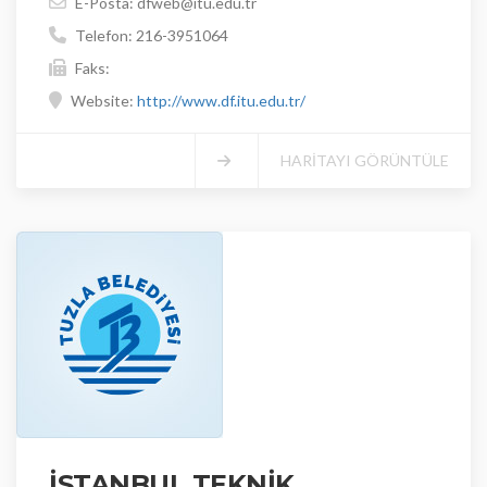
E-Posta: dfweb@itu.edu.tr
Telefon: 216-3951064
Faks:
Website:
http://www.df.itu.edu.tr/
HARİTAYI GÖRÜNTÜLE
İSTANBUL TEKNİK