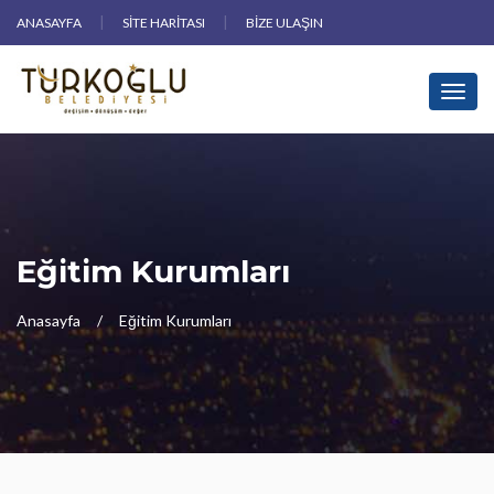
ANASAYFA
SITE HARITASI
BIZE ULAŞIN
Toggl
Eğitim Kurumları
Anasayfa
Eğitim Kurumları